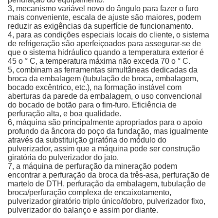
3, mecanismo variável novo do ângulo para fazer o furo
mais conveniente, escala de ajuste são maiores, podem
reduzir as exigências da superfície de funcionamento.
4, para as condições especiais locais do cliente, o sistema
de refrigeração são aperfeiçoados para assegurar-se de
que o sistema hidráulico quando a temperatura exterior é
45 o ° C, a temperatura máxima não exceda 70 o ° C.
5, combinam as ferramentas simultâneas dedicadas da
broca da embalagem (tubulação de broca, embalagem,
bocado excêntrico, etc.), na formação instável com
aberturas da parede da embalagem, o uso convencional
do bocado de botão para o fim-furo. Eficiência de
perfuração alta, e boa qualidade.
6, máquina são principalmente apropriados para o apoio
profundo da âncora do poço da fundação, mas igualmente
através da substituição giratória do módulo do
pulverizador, assim que a máquina pode ser construção
giratória do pulverizador do jato.
7, a máquina de perfuração da mineração podem
encontrar a perfuração da broca da três-asa, perfuração de
martelo de DTH, perfuração da embalagem, tubulação de
broca/perfuração complexa de encaixotamento,
pulverizador giratório triplo único/dobro, pulverizador fixo,
pulverizador do balanço e assim por diante.