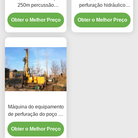
250m percussão
perfuração hidráulico
hidráulica da âncora à
giratório da âncora da
Obter o Melhor Preço
terra
esteira rolante XMZ130
Obter o Melhor Preço
Máquina do equipamento
de perfuração do poço de
água do furo profundo da
Obter o Melhor Preço
esteira rolante JK300