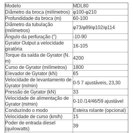
Modelo
MDL80
Diâmetro da broca (milímetros)
φ100-φ210
Profundidade da broca (m)
60-100
Diâmetro da tubulação
φ73/φ89/φ102/φ114
(milímetros)
Ângulo da perfuração (°)
-10-90
Gyrator Output a velocidade
16-105
giratória
Torque da saída de Gyrator (N.
4200
m)
Curso de Gyrator (milímetros)
1800
Elevador de Gyrator (kN)
65
Velocidade de levantamento de
0-5 7 ajustáveis, 23,30
Gyrator (m/min)
Pressão de Gyrator (kN)
33
Velocidade de alimentação de
0-10 /14/46/59 ajustável
Gyrator (m/min)
Conduzindo o modo
Esteira rolante (opcional)
Velocidade de curso (km/h)
15
Poder de entrada diesel
39
(quilowatts)