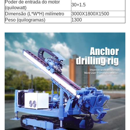
Poder de entrada do motor
30+1.5
(quilowatt)
Dimensão (L*W*H) milímetro
3000X1800X1500
Peso (quilogramas)
1300