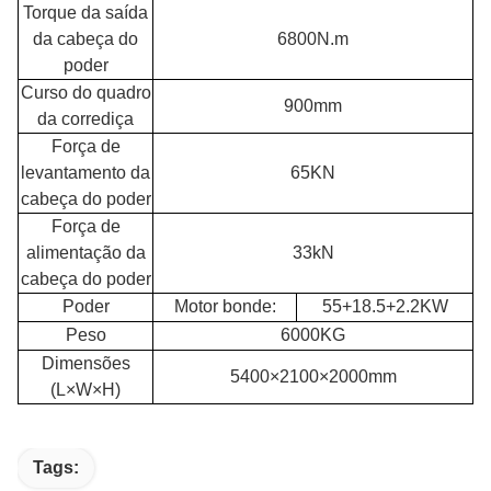
Torque da saída
da cabeça do
6800N.m
poder
Curso do quadro
900mm
da corrediça
Força de
levantamento da
65KN
cabeça do poder
Força de
alimentação da
33kN
cabeça do poder
Poder
Motor bonde:
55+18.5+2.2KW
Peso
6000KG
Dimensões
5400×2100×2000mm
(L×W×H)
Tags: