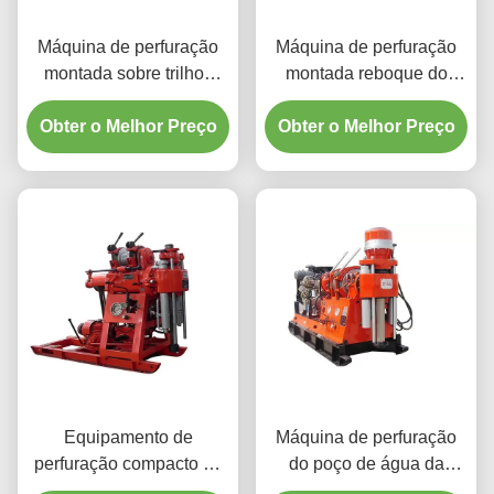
Máquina de perfuração
Máquina de perfuração
montada sobre trilhos
montada reboque do
multifuncional do poço de
poço de água de JXY600
Obter o Melhor Preço
água
Obter o Melhor Preço
600m
Equipamento de
Máquina de perfuração
perfuração compacto de
do poço de água da
alta velocidade vermelho
construção da