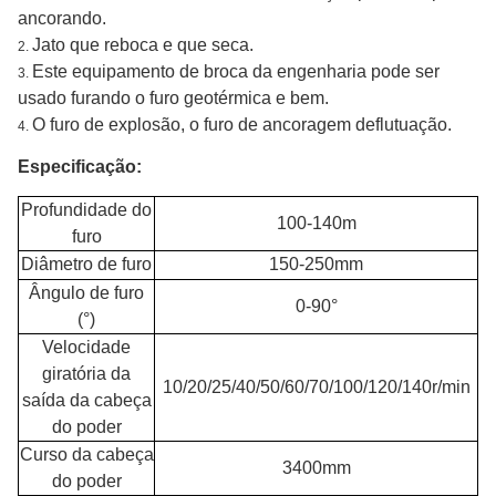
ancorando.
Jato que reboca e que seca.
2.
Este equipamento de broca da engenharia pode ser
3.
usado furando o furo geotérmica e bem.
O furo de explosão, o furo de ancoragem deflutuação.
4.
Especificação:
Profundidade do
100-140m
furo
Diâmetro de furo
150-250mm
Ângulo de furo
0-90°
(°)
Velocidade
giratória da
10/20/25/40/50/60/70/100/120/140r/min
saída da cabeça
do poder
Curso da cabeça
3400mm
do poder