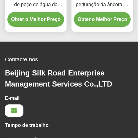
do poço de água da
perfuração da âncora de
construção da
MDL-135H 140m para o
Obter o Melhor Preço
engenharia
material de construção
Obter o Melhor Preço
Contacte-nos
Beijing Silk Road Enterprise
Management Services Co.,LTD
E-mail
Tempo de trabalho