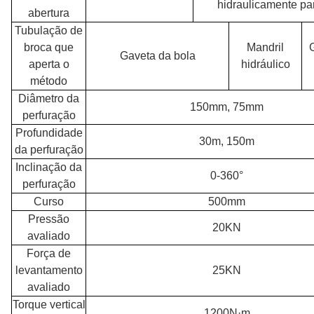
hidraulicamente par
abertura
Tubulação de
broca que
Mandril
Gaveta da bola
aperta o
hidráulico
método
Diâmetro da
150mm, 75mm
perfuração
Profundidade
30m, 150m
da perfuração
Inclinação da
0-360°
perfuração
Curso
500mm
Pressão
20KN
avaliado
Força de
levantamento
25KN
avaliado
Torque vertical
1200N·m