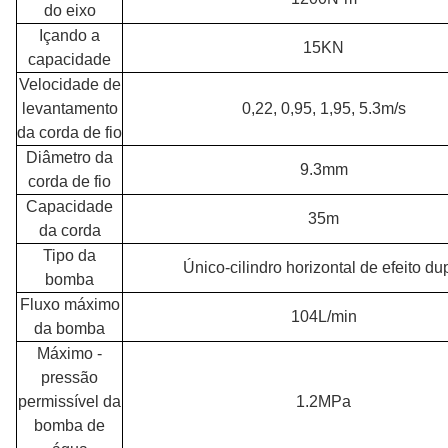
do eixo
Içando a
15KN
capacidade
Velocidade de
levantamento
0,22, 0,95, 1,95, 5.3m/s
da corda de fio
Diâmetro da
9.3mm
corda de fio
Capacidade
35m
da corda
Tipo da
Único-cilindro horizontal de efeito du
bomba
Fluxo máximo
104L/min
da bomba
Máximo -
pressão
permissível da
1.2MPa
bomba de