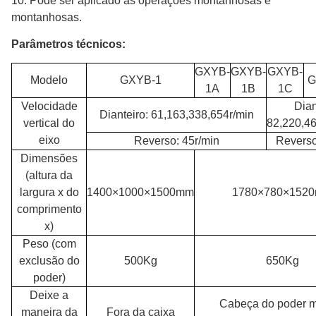
10. Pode ser aplicado às operações montanhosas e
montanhosas.
Parâmetros técnicos:
GXYB-
GXYB-
GXYB-
Modelo
GXYB-1
G
1A
1B
1C
Velocidade
Dian
Dianteiro: 61,163,338,654r/min
vertical do
82,220,46
eixo
Reverso: 45r/min
Reverso
Dimensões
(altura da
largura x do
1400×1000×1500mm
1780×780×152
comprimento
x)
Peso (com
exclusão do
500Kg
650Kg
poder)
Deixe a
Cabeça do poder 
maneira da
Fora da caixa